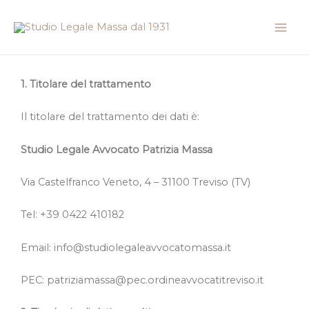
Vai
Mai
al
Men
contenuto
1. Titolare del trattamento
Il titolare del trattamento dei dati è:
Studio Legale Avvocato Patrizia Massa
Via Castelfranco Veneto, 4 – 31100 Treviso (TV)
Tel: +39 0422 410182
Email: info@studiolegaleavvocatomassa.it
PEC: patriziamassa@pec.ordineavvocatitreviso.it